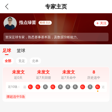
专家主页
指点绿茵
粉丝 0人
关注
资深足球专家，熟悉赛事基本面，及数据分析能力。
足球
篮球
全部
竞足
北单
未发文
未发文
未发文
8
近0天
近7天回馈
近7天命中
历史连中
近10场
远
近
红
红
黑
红
黑
黑
黑
红
黑
红
挪超连中5场