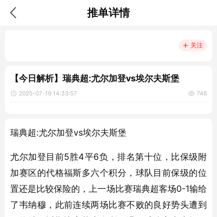
推单详情
关注
【今日解析】瑞典超:尤尔加登vs埃尔夫斯堡
2025-07-19 14:33:57
746
瑞典超:尤尔加登vs埃尔夫斯堡
尤尔加登目前5胜4平6负，排名第十位，比保级附
加赛区的代格福斯多六个积分，球队目前保级的位
置还是比较保险的，上一场比赛瑞典超客场0-1输给
了韦纳穆，此前连续两场比赛不败的良好势头遭到