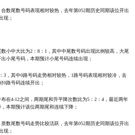
9，合数尾数号码表现相对较热，去年第052期历史同期该位开出
出现；
尾数小中大比为2：8：1，其中中尾数号码出现比例较高，大尾
开出小尾号码，本期预计小尾号码连续出现；
：2：3，其中0路号码走势相对较热，1路号码表现相对较冷，去
看好0路号码连续开出；
布在4-12之间，两期尾和升平降次数比为5：2：4，最近两年
降，本期预计该位两期尾和连续下降；
5，质数尾数号码走势比较活跃，去年第052期历史同期该位开出
出现；