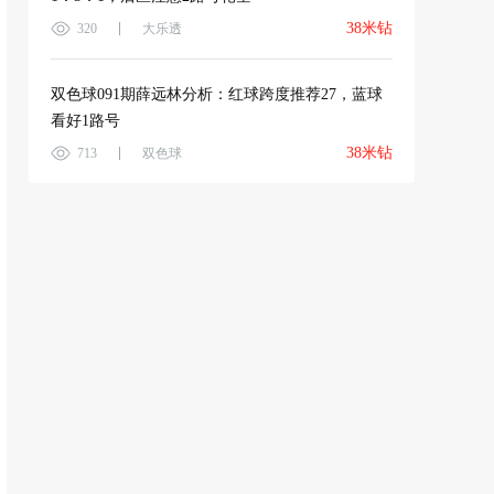
38米钻
320
大乐透
双色球091期薛远林分析：红球跨度推荐27，蓝球
看好1路号
38米钻
713
双色球