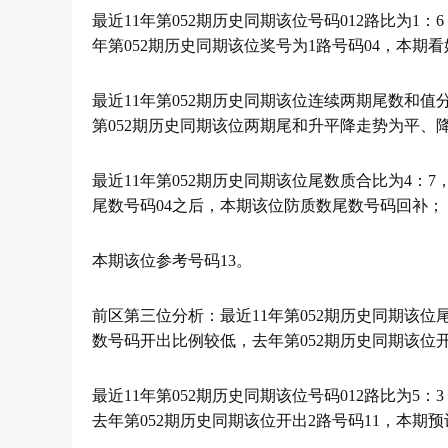
最近11年第052期历史同期该位号码012路比为1
年第052期历史同期该位奖号为1路号码04，本期
最近11年第052期历史同期该位连续两期尾数和值分
第052期历史同期该位两期尾和升平降走势为平、
最近11年第052期历史同期该位尾数质合比为4：
尾数号码04之后，本期该位防质数尾数号码回补；
本期该位参考号码13。
前区第三位分析：最近11年第052期历史同期该位
数号码开出比例较低，去年第052期历史同期该
最近11年第052期历史同期该位号码012路比为5
去年第052期历史同期该位开出2路号码11，本期