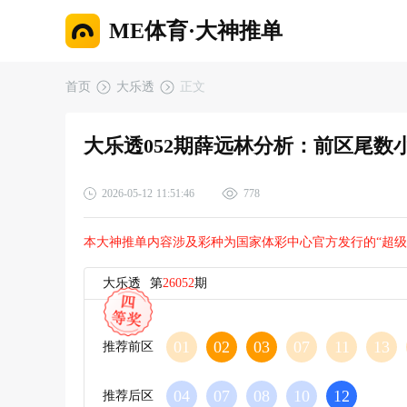
ME体育·大神推单
首页
大乐透
正文
大乐透052期薛远林分析：前区尾数
2026-05-12 11:51:46
778
本大神推单内容涉及彩种为国家体彩中心官方发行的“超级
大乐透
第
26052
期
01
02
03
07
11
13
推荐前区
04
07
08
10
12
推荐后区