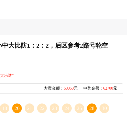
小中大比防1：2：2，后区参考2路号轮空
大乐透”
方案金额：
60060
元
中奖金额：
62700
元
18
20
21
22
23
24
25
28
30