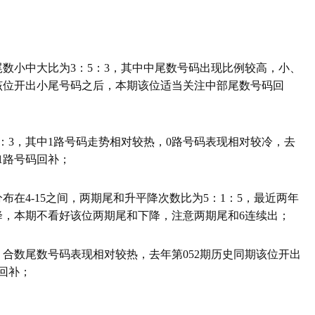
尾数小中大比为3：5：3，其中中尾数号码出现比例较高，小、
期该位开出小尾号码之后，本期该位适当关注中部尾数号码回
：6：3，其中1路号码走势相对较热，0路号码表现相对较冷，去
计1路号码回补；
布在4-15之间，两期尾和升平降次数比为5：1：5，最近两年
降，本期不看好该位两期尾和下降，注意两期尾和6连续出；
6，合数尾数号码表现相对较热，去年第052期历史同期该位开出
回补；