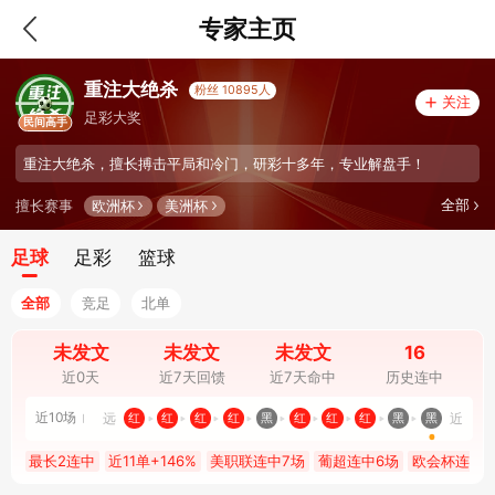
专家主页
重注大绝杀
粉丝 10895人
关注
足彩大奖
民间高手
重注大绝杀，擅长搏击平局和冷门，研彩十多年，专业解盘手！
全部
欧洲杯
美洲杯
擅长赛事
足球
足彩
篮球
全部
竞足
北单
未发文
未发文
未发文
16
近0天
近7天回馈
近7天命中
历史连中
近10场
远
近
红
红
红
红
黑
红
红
红
黑
黑
最长2连中
近11单+146%
美职联连中7场
葡超连中6场
欧会杯连中6