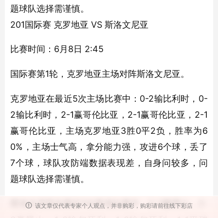
题球队选择需谨慎。
201国际赛 克罗地亚 VS 斯洛文尼亚
比赛时间：6月8日 2:45
国际赛第1轮，克罗地亚主场对阵斯洛文尼亚。
克罗地亚在最近5次主场比赛中：0-2输比利时，0-
2输比利时，2-1赢哥伦比亚，2-1赢哥伦比亚，2-1
赢哥伦比亚，主场克罗地亚3胜0平2负，胜率为6
0%，主场士气高，拿分能力强，攻进6个球，丢了
7个球，球队攻防端数据表现差，自身问较多，问
题球队选择需谨慎。
斯洛文尼亚在最近5次客场比赛中：2-3赢黑山，2-
该文章仅代表专家个人观点，并非购彩，购彩请前往线下彩店