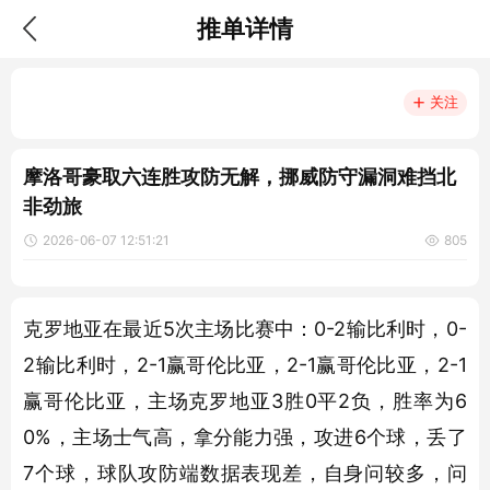
推单详情
关注
摩洛哥豪取六连胜攻防无解，挪威防守漏洞难挡北
非劲旅
2026-06-07 12:51:21
805
克罗地亚在最近5次主场比赛中：0-2输比利时，0-
2输比利时，2-1赢哥伦比亚，2-1赢哥伦比亚，2-1
赢哥伦比亚，主场克罗地亚3胜0平2负，胜率为6
0%，主场士气高，拿分能力强，攻进6个球，丢了
7个球，球队攻防端数据表现差，自身问较多，问