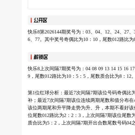
快乐8第2026144期奖号为：03、04、12、24、27、3
6、77。其中奖号奇偶比为10：10，尾数012路比为
快乐8上次间隔7期奖号为：04 08 09 13 14 15 16 17 1
9，尾数012路比为10：5：5，尾数质合比为8：12
第1位红球分析：最近7次间隔7期该位号码奇偶比为
补；最近7次间隔7期该位连续两期尾数和值分布在4
该位两期尾和升平降走势为升、升，本期不看好该
位尾数012路比为2：2：3，上次间隔7期该位尾
质合比为5：2，上次间隔7期开出合数尾数号码0