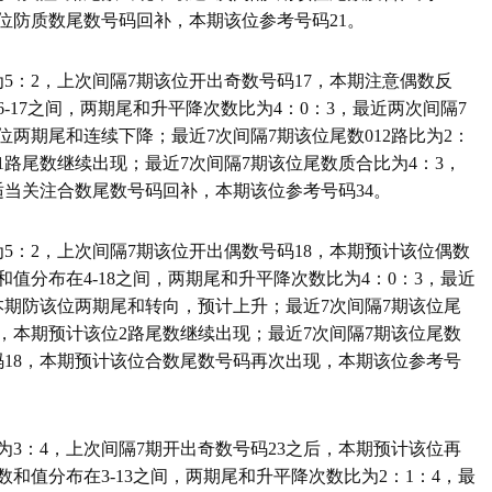
该位防质数尾数号码回补，本期该位参考号码21。
5：2，上次间隔7期该位开出奇数号码17，本期注意偶数反
-17之间，两期尾和升平降次数比为4：0：3，最近两次间隔7
两期尾和连续下降；最近7次间隔7期该位尾数012路比为2：
1路尾数继续出现；最近7次间隔7期该位尾数质合比为4：3，
适当关注合数尾数号码回补，本期该位参考号码34。
5：2，上次间隔7期该位开出偶数号码18，本期预计该位偶数
值分布在4-18之间，两期尾和升平降次数比为4：0：3，最近
本期防该位两期尾和转向，预计上升；最近7次间隔7期该位尾
2路，本期预计该位2路尾数继续出现；最近7次间隔7期该位尾数
码18，本期预计该位合数尾数号码再次出现，本期该位参考号
为3：4，上次间隔7期开出奇数号码23之后，本期预计该位再
和值分布在3-13之间，两期尾和升平降次数比为2：1：4，最