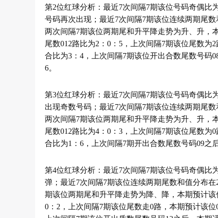
第2位红球分析：最近7次间隔7期该位号码奇偶比为
号码再次出现；最近7次间隔7期该位连续两期尾数和
两次间隔7期该位两期尾和升平降走势为升、升，
尾数012路比为2：0：5，上次间隔7期该位尾数
合比为3：4，上次间隔7期该位开出合数尾数号码
6。
第3位红球分析：最近7次间隔7期该位号码奇偶比为
出现奇数号码；最近7次间隔7期该位连续两期尾数和
两次间隔7期该位两期尾和升平降走势为升、升，
尾数012路比为4：0：3，上次间隔7期该位尾数
合比为1：6，上次间隔7期开出合数尾数号码09
第4位红球分析：最近7次间隔7期该位号码奇偶比为
弹；最近7次间隔7期该位连续两期尾数和值分布在2
期该位两期尾和升平降走势为降、降，本期预计该位
0：2，上次间隔7期该位尾数走0路，本期预计该位