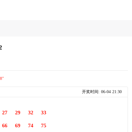
2
”
开奖时间: 06-04 21:30
27
29
32
33
66
69
74
75