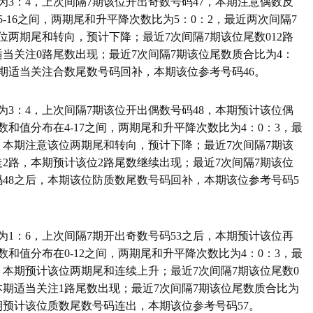
为3：4，上次间隔7期该位开出奇数号码47，本期注意偶数反
-16之间，两期尾和升平降次数比为5：0：2，最近两次间隔7
两期尾和转向，预计下降；最近7次间隔7期该位尾数012路
适当关注0路尾数出现；最近7次间隔7期该位尾数质合比为4：
本期适当关注合数尾数号码回补，本期该位参考号码46。
为3：4，上次间隔7期该位开出偶数号码48，本期预计该位偶
和值分布在4-17之间，两期尾和升平降次数比为4：0：3，最
，本期注意该位两期尾和转向，预计下降；最近7次间隔7期该
数走2路，本期预计该位2路尾数继续出现；最近7次间隔7期该位
码48之后，本期该位防质数尾数号码回补，本期该位参考号码5
为1：6，上次间隔7期开出奇数号码53之后，本期预计该位再
和值分布在0-12之间，两期尾和升平降次数比为4：0：3，最
本期预计该位两期尾和连续上升；最近7次间隔7期该位尾数0
，本期适当关注1路尾数出现；最近7次间隔7期该位尾数质合比为
本期预计该位质数尾数号码连出，本期该位参考号码57。