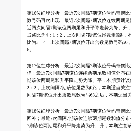
第16位红球分析：最近7次间隔7期该位号码奇偶比
数号码再次出现；最近7次间隔7期该位连续两期尾数
近两次间隔7期该位两期尾和升平降走势为降、升，
12路比为4：1：2，上次间隔7期该位尾数走0路
比为3：4，上次间隔7期该位开出合数尾数号码5
6。
第17位红球分析：最近7次间隔7期该位号码奇偶比
弹；最近7次间隔7期该位连续两期尾数和值分布在6
期该位两期尾和升平降走势为降、平，本期预计该位
2：2，上次间隔7期该位尾数为0路，本期适当关注
间隔7期该位开出质数尾数号码63之后，本期适当
第18位红球分析：最近7次间隔7期该位号码奇偶比
回补；最近7次间隔7期该位连续两期尾数和值分布在
7期该位两期尾和升平降走势为升、升，本期注意该