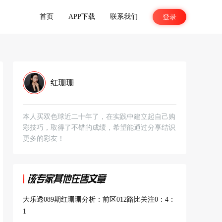
首页
APP下载
联系我们
登录
红珊珊
本人买双色球近二十年了，在实践中建立起自己购
彩技巧，取得了不错的成绩，希望能通过分享结识
更多的彩友！
大乐透089期红珊珊分析：前区012路比关注0：4：
1