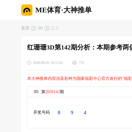
ME体育·大神推单
首页
3D
正文
红珊珊3D第142期分析：本期参考
2026-06-01 16:15:02
731
本大神推单内容涉及彩种为国家福彩中心官方发行的“福彩3
3D
第
2026142
期
8
9
4
开奖号码