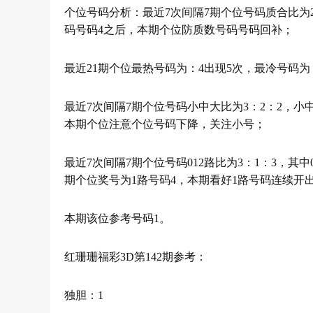
个位号码分析：最近7次间隔7期个位号码质合比为
码号码4之后，本期个位防质数号码号码回补；
最近21期个位最热号码为：4出现5次，最冷号码为
最近7次间隔7期个位号码小中大比为3：2：2，
本期个位注意个位号码下降，关注小号；
最近7次间隔7期个位号码012路比为3：1：3，
期个位奖号为1路号码4，本期看好1路号码连续开
本期该位参考号码1。
红珊珊福彩3D第142期参考：
独胆：1