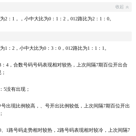
收起
比为2：1，，小中大比为0：1：2，012路比为2：1：0。
1：2，小中大比为0：3：0，012路比为1：1：1。
3：4，合数号码号码表现相对较热，上次间隔7期百位开出合
现；
：5没有出现；
其中号出现比例较高，、号开出比例较低，上次间隔7期百位开出
；
其中0、1路号码走势相对较热，2路号码表现相对较冷，上次间隔7