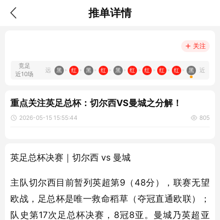
推单详情
关注
竞足
远
近
黑
红
黑
红
黑
红
红
红
红
黑
近10场
重点关注英足总杯：切尔西VS曼城之分解！
2026-05-15 15:55:44
805
英足总杯决赛｜切尔西 vs 曼城
主队切尔西目前暂列英超第9（48分），联赛无望
欧战，足总杯是唯一救命稻草（夺冠直通欧联）；
队史第17次足总杯决赛，8冠8亚。曼城乃英超亚