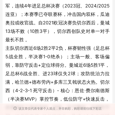
军，连续4年进足总杯决赛（2023冠、2024/2025
连亚）；本赛季已夺联赛杯，冲击国内双杯，瓜迪
奥拉或收官战。自2021欧冠决赛负切尔西后，曼城
13场不败（10胜3平），切尔西创队史对单一对手
最长不胜 。
主队切尔西近6场2胜2平2负，杯赛韧性强（足总杯
5战全胜，半决赛1-0绝杀）；主场一般、客场偏
弱，靠防守反击+定位球得分。曼城近6场5胜1平，
足总杯6战全胜、进23球仅失2球；攻防统治力拉
满，哈兰德+德布劳内+多库三叉戟状态火热。切尔
西（4-2-3-1 死守反击）- 核心：恩佐·费尔南德斯
（半决赛MVP）掌控节奏，低位防守+快速反击，
抓曼城压上身后空间。短板：中卫重组、边路防守
该文章仅代表专家个人观点，并非购彩，购彩请前往线下彩店