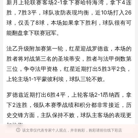
新月上轮联赛客场2-1拿下赛哈特海湾，拿下4连
胜，7胜3平，球队攻防表现均衡，近10场打入26
球，仅丢了8球，本场如果拿下胜利，球队很有可
能翻盘拿下联赛冠军。
法乙升级附加赛第一轮，红星迎战罗德兹，本场的
胜者将对战第三名的圣埃蒂安，胜者与法甲倒数第
三位，争夺法甲资格，红星近期打出5胜3平2负，
上轮主场1-1平蒙彼利埃，球队三轮不败。
罗德兹近期打出6胜4平，上轮客场2-1昂纳西，拿
下2连胜，领队本赛季战绩和积分都非常接近，历
史交锋方面，主队保持不败，球队主客场的表现更
加均衡。
该文章仅代表专家个人观点，并非购彩，购彩请前往线下彩店