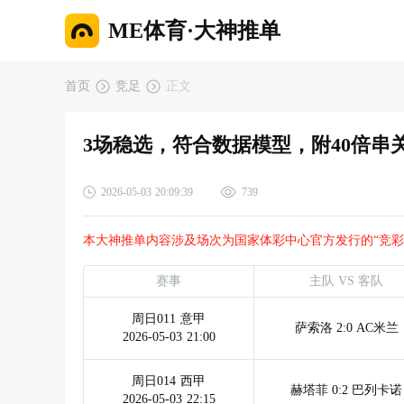
ME体育·大神推单
首页
竞足
正文
3场稳选，符合数据模型，附40倍串
2026-05-03 20:09:39
739
本大神推单内容涉及场次为国家体彩中心官方发行的“竞彩
赛事
主队
VS
客队
周日011 意甲
萨索洛
2:0
AC米兰
2026-05-03 21:00
周日014 西甲
赫塔菲
0:2
巴列卡诺
2026-05-03 22:15