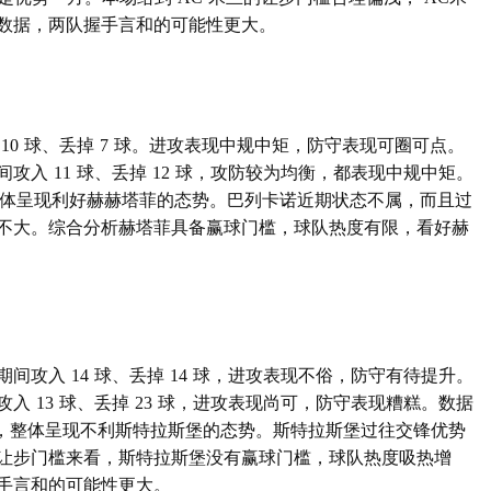
数据，两队握手言和的可能性更大。
间攻入 10 球、丢掉 7 球。进攻表现中规中矩，防守表现可圈可点。
，期间攻入 11 球、丢掉 12 球，攻防较为均衡，都表现中规中矩。
金，整体呈现利好赫赫塔菲的态势。巴列卡诺近期状态不属，而且过
不大。综合分析赫塔菲具备赢球门槛，球队热度有限，看好赫
负，期间攻入 14 球、丢掉 14 球，进攻表现不俗，防守有待提升。
期间攻入 13 球、丢掉 23 球，进攻表现尚可，防守表现糟糕。数据
高奖金，整体呈现不利斯特拉斯堡的态势。斯特拉斯堡过往交锋优势
让步门槛来看，斯特拉斯堡没有赢球门槛，球队热度吸热增
手言和的可能性更大。