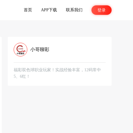
首页
APP下载
联系我们
登录
小哥聊彩
福彩双色球职业玩家！实战经验丰富，12码常中
5、6红！