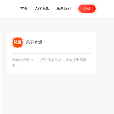
首页
APP下载
联系我们
登录
风哥赛观
金融分析师出生，擅长成本分析，推单注重回报
率。