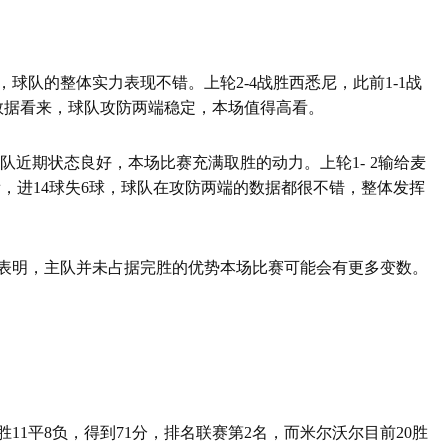
，球队的整体实力表现不错。上轮2-4战胜西悉尼，此前1-1战
数据看来，球队攻防两端稳定，本场值得高看。
球队近期状态良好，本场比赛充满取胜的动力。上轮1- 2输给麦
看，进14球失6球，球队在攻防两端的数据都很不错，整体发挥
况表明，主队并未占据完胜的优势本场比赛可能会有更多变数。
胜11平8负，得到71分，排名联赛第2名，而米尔沃尔目前20胜