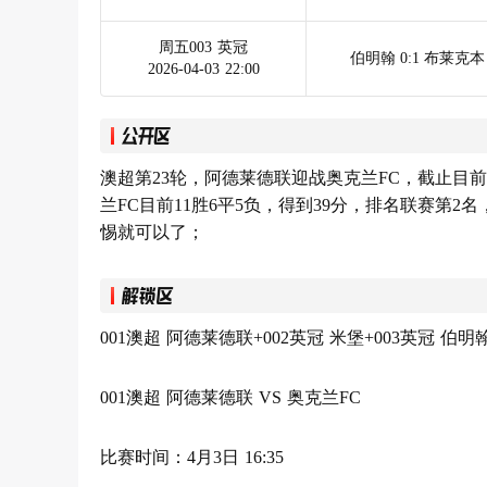
周五003 英冠
伯明翰
0:1
布莱克本
2026-04-03 22:00
澳超第23轮，阿德莱德联迎战奥克兰FC，截止目前
兰FC目前11胜6平5负，得到39分，排名联赛第
惕就可以了；
001澳超 阿德莱德联+002英冠 米堡+003英冠 伯明
001澳超 阿德莱德联 VS 奥克兰FC
比赛时间：4月3日 16:35