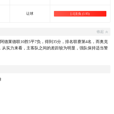
让球
[-1]主负 (1.95)
收起
阿德莱德联10胜5平7负，得到35分，排名联赛第4名，而奥克
2名，从实力来看，主客队之间的差距较为明显，强队保持适当警
翰