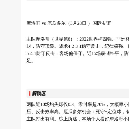
摩洛哥 vs 厄瓜多尔（3月28日 ）国际友谊
主队摩洛哥（世界第8）：2022世界杯四强、非洲
封，防守顶级。战术4-2-3-1稳守反击，纪律极
5-4-1防守反击，客场偏保守。近15场获6胜9
足。
两队近10场均失球仅0.3、零封率超70%，大概
压、反击效率高。厄瓜多尔机会：死守+定位球，
主队打出有利。综上所述，本场个人看好摩洛哥不败。主