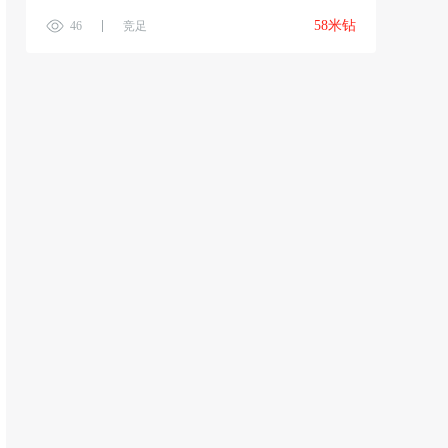
58米钻
46
竞足