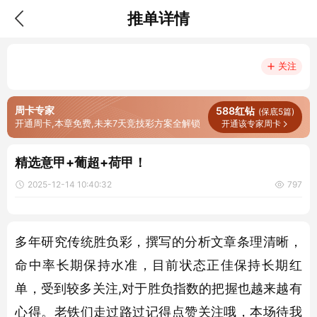
推单详情
关注
周卡专家
588红钻
(保底5篇)
开通该专家周卡
开通周卡,
本章免费,
未来7天竞技彩方案全解锁
精选意甲+葡超+荷甲！
2025-12-14 10:40:32
797
多年研究传统胜负彩，撰写的分析文章条理清晰，
命中率长期保持水准，目前状态正佳保持长期红
单，受到较多关注,对于胜负指数的把握也越来越有
心得。老铁们走过路过记得点赞关注哦，本场待我