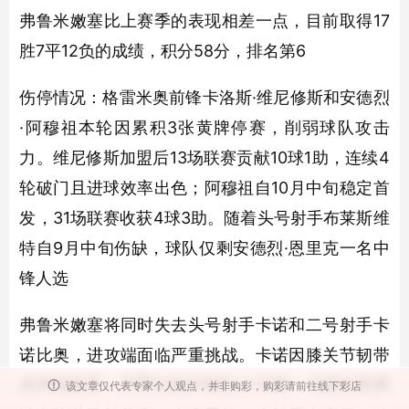
弗鲁米嫩塞比上赛季的表现相差一点，目前取得17
胜7平12负的成绩，积分58分，排名第6
伤停情况：格雷米奥前锋卡洛斯·维尼修斯和安德烈
·阿穆祖本轮因累积3张黄牌停赛，削弱球队攻击
力。维尼修斯加盟后13场联赛贡献10球1助，连续4
轮破门且进球效率出色；阿穆祖自10月中旬稳定首
发，31场联赛收获4球3助。随着头号射手布莱斯维
特自9月中旬伤缺，球队仅剩安德烈·恩里克一名中
锋人选
弗鲁米嫩塞将同时失去头号射手卡诺和二号射手卡
诺比奥，进攻端面临严重挑战。卡诺因膝关节韧带
炎持续缺席，本季出战50场打入20球；卡诺比奥累
该文章仅代表专家个人观点，并非购彩，购彩请前往线下彩店