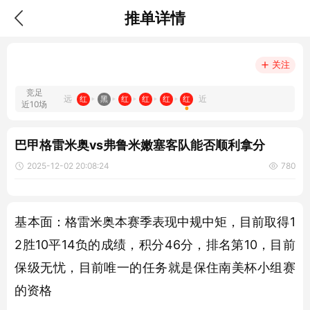
推单详情
关注
竞足
远
近
红
黑
红
红
红
红
近10场
巴甲格雷米奥vs弗鲁米嫩塞客队能否顺利拿分
2025-12-02 20:08:24
780
基本面：格雷米奥本赛季表现中规中矩，目前取得1
2胜10平14负的成绩，积分46分，排名第10，目前
保级无忧，目前唯一的任务就是保住南美杯小组赛
的资格