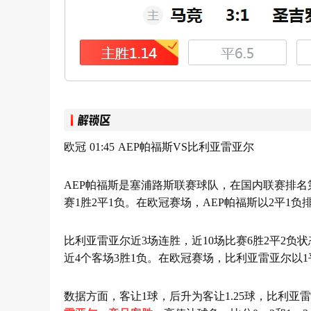
欧冠 01:45 AEP帕福斯VS比利亚雷亚尔
AEP帕福斯是塞浦路斯联赛球队，在国内联赛排名第
赛1胜2平1负。在欧冠赛场，AEP帕福斯以2平1负
比利亚雷亚尔近3场连胜，近10场比赛6胜2平2
近4个客场3胜1负。在欧冠赛场，比利亚雷亚尔以1
数据方面，客让1球，后升为客让1.25球，比利