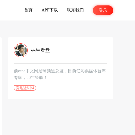
首页
APP下载
联系我们
登录
林生看盘
前espn中文网足球频道总监，目前任彩票媒体首席
专家，20年经验！
竞足近6中4