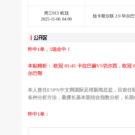
周三013 欧冠
纽卡斯尔联
2:0
毕尔巴
2025-11-06 04:00
昨中1单，5场全中！
本贴精析： 欧冠 01:45 卡拉巴赫VS切尔西，欧冠 0
尔巴鄂
本人曾任ESPN中文网国际足球新闻总监，目前任
各种分析方法，最擅长基本面结合指数分析，长期
昨中1单：