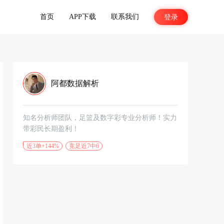
首页
APP下载
联系我们
登录
阿都数据解析
知名分析师团队，足篮及数字彩专业分析师！实力
带彩民长期盈利！
近3单+144%
竞足近7中6