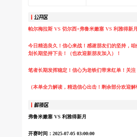
帕尔梅拉斯 VS 切尔西+弗鲁米嫩塞 VS 利雅得新
今日精选良久！信心来战！感谢朋友们的坚持，咱
划长期坚持下去！（也欢迎新朋友加入）！
笔者长期发挥稳定！信心为老铁们带来红单！关注
（本单全力解读，精选信心出击！剩余部分欢迎解
弗鲁米嫩塞 VS 利雅得新月
开赛时间：2025-07-05 03:00:00