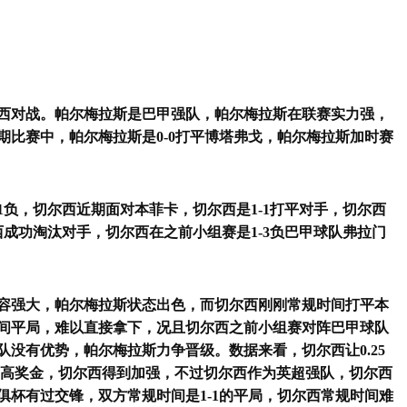
西对战。帕尔梅拉斯是巴甲强队，帕尔梅拉斯在联赛实力强，
期比赛中，帕尔梅拉斯是0-0打平博塔弗戈，帕尔梅拉斯加时赛
1负，切尔西近期面对本菲卡，切尔西是1-1打平对手，切尔西
成功淘汰对手，切尔西在之前小组赛是1-3负巴甲球队弗拉门
容强大，帕尔梅拉斯状态出色，而切尔西刚刚常规时间打平本
间平局，难以直接拿下，况且切尔西之前小组赛对阵巴甲球队
没有优势，帕尔梅拉斯力争晋级。数据来看，切尔西让0.25
5高奖金，切尔西得到加强，不过切尔西作为英超强队，切尔西
杯有过交锋，双方常规时间是1-1的平局，切尔西常规时间难