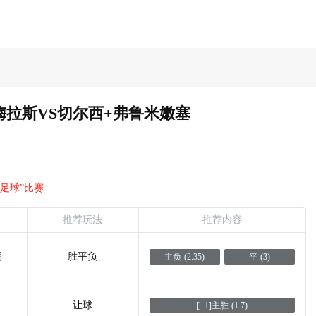
梅拉斯VS切尔西+弗鲁米嫩塞
足球”比赛
推荐玩法
推荐内容
月
胜平负
主负 (2.35)
平 (3)
让球
[+1]主胜 (1.7)